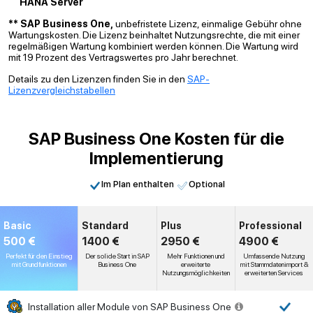
HANA Server
** SAP Business One,
unbefristete Lizenz, einmalige Gebühr ohne
Wartungskosten. Die Lizenz beinhaltet Nutzungsrechte, die mit einer
regelmäßigen Wartung kombiniert werden können. Die Wartung wird
mit 19 Prozent des Vertragswertes pro Jahr berechnet.
Details zu den Lizenzen finden Sie in den
SAP-
Lizenzvergleichstabellen
SAP Business One Kosten für die
Implementierung
Im Plan enthalten
Optional
Basic
Standard
Plus
Professional
500 €
1400 €
2950 €
4900 €
Perfekt für den Einstieg
Der solide Start in SAP
Mehr Funktionen und
Umfassende Nutzung
mit Grundfunktionen
Business One
erweiterte
mit Stammdatenimport &
Nutzungsmöglichkeiten
erweiterten Services
Installation aller Module von SAP Business One