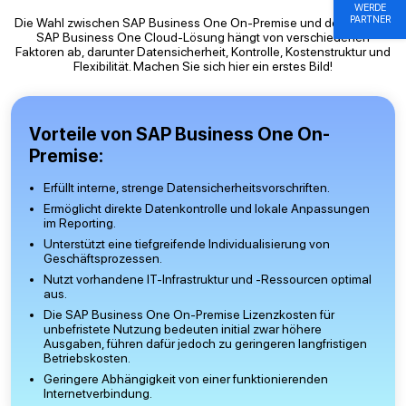
WERDE
PARTNER
Die Wahl zwischen SAP Business One On-Premise und der flexiblen
SAP Business One Cloud-Lösung hängt von verschiedenen
Faktoren ab, darunter Datensicherheit, Kontrolle, Kostenstruktur und
Flexibilität. Machen Sie sich hier ein erstes Bild!
Vorteile von SAP Business One On-
Premise:
Erfüllt interne, strenge Datensicherheitsvorschriften.
Ermöglicht direkte Datenkontrolle und lokale Anpassungen
im Reporting.
Unterstützt eine tiefgreifende Individualisierung von
Geschäftsprozessen.
Nutzt vorhandene IT-Infrastruktur und -Ressourcen optimal
aus.
Die SAP Business One On-Premise Lizenzkosten für
unbefristete Nutzung bedeuten initial zwar höhere
Ausgaben, führen dafür jedoch zu geringeren langfristigen
Betriebskosten.
Geringere Abhängigkeit von einer funktionierenden
Internetverbindung.