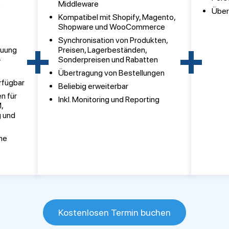
e
Middleware
Über
Kompatibel mit Shopify, Magento,
-
Shopware und WooCommerce
)
+
+
Synchronisation von Produkten,
euung
Preisen, Lagerbeständen,
-
Sonderpreisen und Rabatten
Übertragung von Bestellungen
rfügbar
Beliebig erweiterbar
n für
Inkl. Monitoring und Reporting
,
g und
he
Kostenlosen Termin buchen