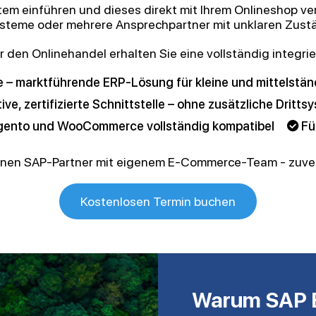
em einführen und dieses direkt mit Ihrem Onlineshop v
ysteme oder mehrere Ansprechpartner mit unklaren Zust
 den Onlinehandel erhalten Sie eine vollständig integri
 – marktführende ERP-Lösung für kleine und mittelstä
ive, zertifizierte Schnittstelle – ohne zusätzliche Dritts
agento und WooCommerce vollständig kompatibel
Fü
renen SAP-Partner mit eigenem E-Commerce-Team - zuverl
Kostenlosen Termin buchen
Warum SAP B