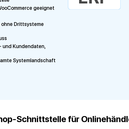
 WooCommerce geeignet
 ohne Drittsysteme
uss
t- und Kundendaten,
esamte Systemlandschaft
op-Schnittstelle für Onlinehändle