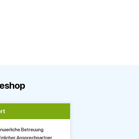
neshop
rt
inuierliche Betreuung
önlicher Ansprechpartner