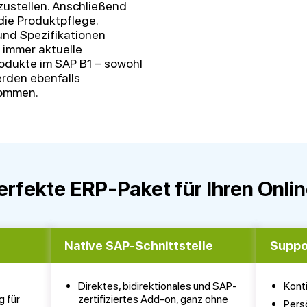
zustellen. Anschließend
die Produktpflege.
und Spezifikationen
 immer aktuelle
odukte im SAP B1 – sowohl
erden ebenfalls
nommen.
erfekte ERP-Paket für Ihren Onli
Native SAP-Schnittstelle
Suppo
Direktes, bidirektionales und SAP-
Kont
 für
zertifiziertes Add-on, ganz ohne
Pers