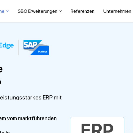
ne
SBO Erweiterungen
Referenzen
Unternehmen
e
p
 leistungsstarkes ERP mit
tem vom marktführenden
telle