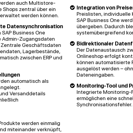
erden auch Multistore-
Integration von Preis
 Shops zentral über ein
Preislisten, individuel
erwaltet werden können.
SAP Business One werd
rte Datensynchronisation
übergeben. Dadurch blei
 in SAP Business One
systemübergreifend kon
te Admin-Zugangsdaten
Bidirektionaler Daten
. Zentrale Geschäftsdaten
Der Datenaustausch zw
dendaten, Lagerbestände,
Onlineshop erfolgt konti
omatisch zwischen ERP und
können automatisierte P
ausgelöst werden – ohn
llungen
Dateneingaben.
rden automatisch als
Monitoring-Tool und P
ngelegt.
Integrierte Monitoring-F
und Versanddetails
ermöglichen eine schnell
ließlich
Synchronisationsfehler.
 Produkte werden einmalig
nd miteinander verknüpft,