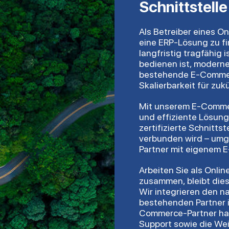
Schnittstelle
Als Betreiber eines O
eine ERP-Lösung zu fi
langfristig tragfähig 
bedienen ist, moderne
bestehende E-Commerce
Skalierbarkeit für zu
Mit unserem E-Commer
und effiziente Lösung
zertifizierte Schnitts
verbunden wird – umge
Partner mit eigenem
Arbeiten Sie als Onli
zusammen, bleibt die
Wir integrieren den 
bestehenden Partner i
Commerce-Partner hab
Support sowie die Wei