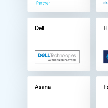
Dell
H
Asana
F