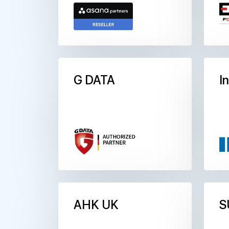
G DATA
I
AHK UK
S