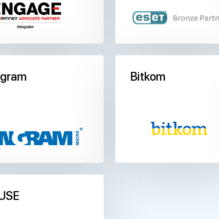
ngram
Bitkom
USE