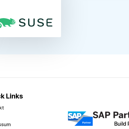
k Links
kt
ssum