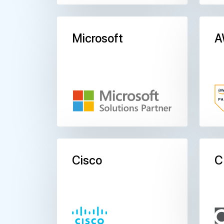
Microsoft
A
Cisco
C