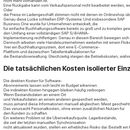
nicht mehr vorhanden ist.
Eine Rückgabe kann vom Verkaufspersonal nicht bearbeitet werden, wei
Oder
die Preise im Ladengeschäft stimmen nicht mit denen im Onlineshop üb
Genau diese Lücke schließen ERP-Systeme. Und insbesondere SAP
Business One wurde für Unternehmen entwickelt, die
für einfache Buchhaltungssoftware bereits zu groß und zu komplex ge
den Umfang einer vollständigen SAP S/4HANA-
Implementierung rechtfertigen. Genau in diesem Bereich bewegen sich 
Dennoch arbeiten viele Handelsunternehmen weiterhin mit einem Flick
hier ein Buchhaltungssystem, dort eine E-Commerce-
Plattform und dazwischen Tabellenkalkulationen für
die Bestandsverwaltung. Gleichzeitig steigen die Betriebskosten, wäh
Die tatsächlichen Kosten isolierter E
Die direkten Kosten für Software-
Abonnements lassen sich leicht im Budget erkennen.
Die indirekten Kosten hingegen bleiben häufig verborgen.
Wenn Bestandsdaten an einem Ort
und Verkaufsdaten an einem anderen gespeichert werden,
muss jemand diese Informationen manuell abgleichen. Meist geschieht 
Das verursacht Personalkosten, ohne einen zusätzlichen Nutzen für
den Kunden zu schaffen.
Ein weiteres Problem ist die Überverkaufsquote. Lagerbestände,
die seit der letzten manuellen Synchronisation
nicht aktualisiert wurden, stellen ein erhebliches Risiko dar. Bestellt ein