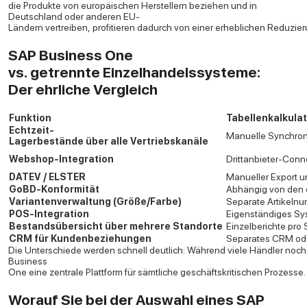
die Produkte von europäischen Herstellern beziehen und in
Deutschland oder anderen EU-
Ländern vertreiben, profitieren dadurch von einer erheblichen Reduzie
SAP Business One
vs. getrennte Einzelhandelssysteme:
Der ehrliche Vergleich
Funktion
Tabellenkalkula
Echtzeit-
Manuelle Synchron
Lagerbestände über alle Vertriebskanäle
Webshop-Integration
Drittanbieter-Conn
DATEV / ELSTER
Manueller Export 
GoBD-Konformität
Abhängig von den 
Variantenverwaltung (Größe/Farbe)
Separate Artikeln
POS-Integration
Eigenständiges Sy
Bestandsübersicht über mehrere Standorte
Einzelberichte pro
CRM für Kundenbeziehungen
Separates CRM ode
Die Unterschiede werden schnell deutlich: Während viele Händler noc
Business
One eine zentrale Plattform für sämtliche geschäftskritischen Prozess
Worauf Sie bei der Auswahl eines SAP