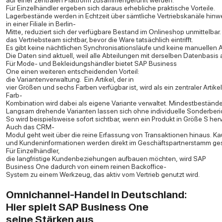
auf einer zentralen Plattform zusammengeführt werden.
Für Einzelhändler ergeben sich daraus erhebliche praktische Vorteile.
Lagerbestände werden in Echtzeit über sämtliche Vertriebskanäle hinwe
in einer Filiale in Berlin-
Mitte, reduziert sich der verfügbare Bestand im Onlineshop unmittelbar.
das Vertriebsteam sichtbar, bevor die Ware tatsächlich eintrifft.
Es gibt keine nächtlichen Synchronisationsläufe und keine manuellen A
Die Daten sind aktuell, weil alle Abteilungen mit derselben Datenbasis 
Für Mode- und Bekleidungshändler bietet SAP Business
One einen weiteren entscheidenden Vorteil:
die Variantenverwaltung.
Ein Artikel, der in
vier Größen und sechs Farben verfügbar ist, wird als ein zentraler Arti
Farb-
Kombination wird dabei als eigene Variante verwaltet. Mindestbeständ
Langsam drehende Varianten lassen sich ohne individuelle Sonderberich
So wird beispielsweise sofort sichtbar, wenn ein Produkt in Größe S h
Auch das CRM-
Modul geht weit über die reine Erfassung von Transaktionen hinaus. K
und Kundeninformationen werden direkt im Geschäftspartnerstamm ges
Für Einzelhändler,
die langfristige Kundenbeziehungen aufbauen möchten, wird SAP
Business One dadurch von einem reinen Backoffice-
System zu einem Werkzeug, das aktiv vom Vertrieb genutzt wird.
Omnichannel-Handel in Deutschland:
Hier spielt SAP Business One
seine Stärken aus