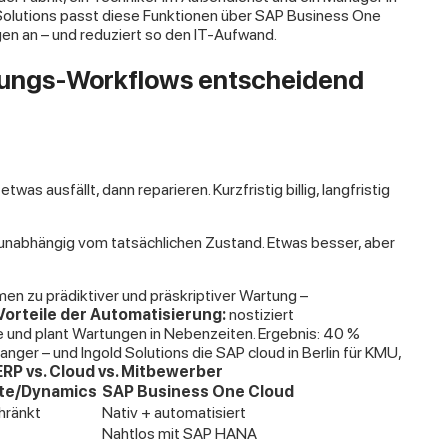
d Solutions passt diese Funktionen über SAP Business One
en an – und reduziert so den IT-Aufwand.
tungs-Workflows entscheidend
etwas ausfällt, dann reparieren. Kurzfristig billig, langfristig
 unabhängig vom tatsächlichen Zustand. Etwas besser, aber
n zu prädiktiver und präskriptiver Wartung –
Vorteile der Automatisierung:
nostiziert
le und plant Wartungen in Nebenzeiten. Ergebnis: 40 %
nger – und Ingold Solutions die SAP cloud in Berlin für KMU,
 ERP vs. Cloud vs. Mitbewerber
te/Dynamics
SAP Business One Cloud
hränkt
Nativ + automatisiert
Nahtlos mit SAP HANA