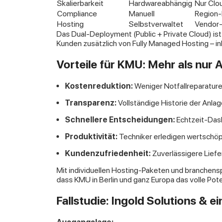
Skalierbarkeit
Hardwareabhängig
Nur Clo
Compliance
Manuell
Region-
Hosting
Selbstverwaltet
Vendor-
Das Dual-Deployment (Public + Private Cloud) ist 
Kunden zusätzlich von Fully Managed Hosting – ink
Vorteile für KMU: Mehr als nur 
Kostenreduktion:
Weniger Notfallreparature
Transparenz:
Vollständige Historie der Anl
Schnellere Entscheidungen:
Echtzeit-Das
Produktivität:
Techniker erledigen wertschöp
Kundenzufriedenheit:
Zuverlässigere Lief
Mit individuellen Hosting-Paketen und branchensp
dass KMU in Berlin und ganz Europa das volle Pot
Fallstudie: Ingold Solutions & 