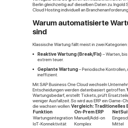
Berlin gleichzeitig auf dieselben Daten zu. Ingol
Cloud Hosting individuell an Branchenanforderung
Warum automatisierte War
sind
Klassische Wartung fällt meist in zwei Kategorien:
Reaktive Wartung (Break/Fix)
– Warten, bis 
extrem teuer.
Geplante Wartung
– Periodische Kontrollen,
ineffizient.
Mit SAP Business One Cloud wechseln Unternehme
Entscheidungen werden datenbasiert getroffen.
Wartungsbedarf, erstellt Tickets, prüft Ersatztei
weniger Ausfallzeit. So wird aus ERP ein Game-Cha
die wachsen wollen.
Vergleich: Traditionelles
Funktion
On-Prem ERP
NetSui
Wartungsintegration
Manuell/Add-on
Eingesc
IoT-Konnektivität
Komplex
Mittel