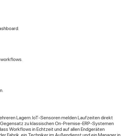
ashboard.
sworkflows.
n.
mehreren Lagern. IoT-Sensoren melden Laufzeiten direkt
m Gegensatz zu klassischen On-Premise-ERP-Systemen
dass Workflows in Echtzeit und auf allen Endgeräten
 der Fabrik, ein Techniker im Außendienst und ein Manager in