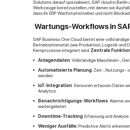
Solutions darauf spezialisiert, SAP cloud in Berl
Werkzeuge bereitzustellen, mit denen sie Ausfallz
dass ihr ERP Wachstumstreiber und nicht Blockade
Wartungs-Workflows in SAP
SAP Business One Cloud bietet eine vollständig
Betriebsintensität (wie Produktion, Logistik und D
Kernprozesse integriert wird.
Zentrale Funktio
Anlagendaten
: Vollständige Maschinen-, G
Automatisierte Planung
: Zeit-, Nutzungs- 
werden.
IoT-Integration
: Sensoren erfassen Daten wie
Analytics.
Benachrichtigungs-Workflows
: Alarme un
weitergeleitet.
Downtime-Tracking
: Erfassung und Analyse
Weniger Ausfälle:
Predictive Alerts erkennen 