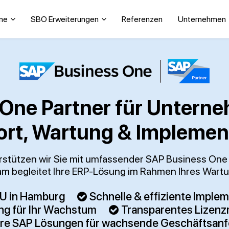
ne
SBO Erweiterungen
Referenzen
Unternehmen
 One Partner für Unter
ort, Wartung & Implemen
terstützen wir Sie mit umfassender SAP Business On
m begleitet Ihre ERP-Lösung im Rahmen Ihres Wart
MU in Hamburg
Schnelle & effiziente Imple
ung für Ihr Wachstum
Transparentes Lizen
are SAP Lösungen für wachsende Geschäftsan