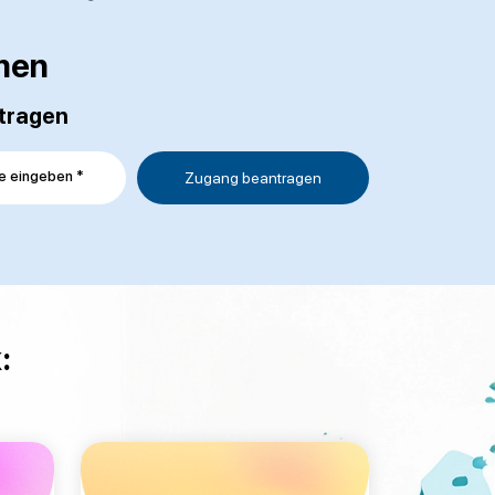
men
ntragen
e eingeben *
: