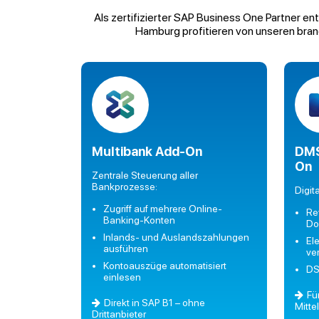
Als zertifizierter SAP Business One Partner en
Hamburg profitieren von unseren bran
Multibank Add-On
DMS
On
Zentrale Steuerung aller
Bankprozesse:
Digit
Zugriff auf mehrere Online-
Re
Banking-Konten
Do
Inlands- und Auslandszahlungen
El
ausführen
ve
Kontoauszüge automatisiert
DS
einlesen
Fü
Direkt in SAP B1 – ohne
Mitte
Drittanbieter