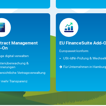
tract Management
EU FinanceSuite Add-
-On
Europaweit konform:
äge digital verwalten:
USt-IdNr-Prüfung & Wechsel
istenüberwachung &
Für Unternehmen in Hambur
innerungen
ersichtliche Vertragsverwaltung
r mehr Transparenz