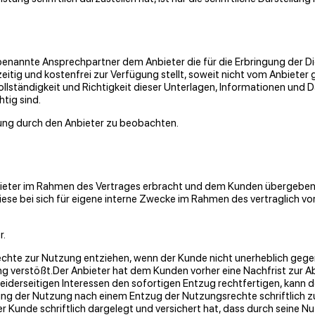
 benannte Ansprechpartner dem Anbieter die für die Erbringung der 
zeitig und kostenfrei zur Verfügung stellt, soweit nicht vom Anbieter
Vollständigkeit und Richtigkeit dieser Unterlagen, Informationen und
tig sind.
gung durch den Anbieter zu beobachten.
nbieter im Rahmen des Vertrages erbracht und dem Kunden übergeben
 diese bei sich für eigene interne Zwecke im Rahmen des vertraglich
r.
chte zur Nutzung entziehen, wenn der Kunde nicht unerheblich geg
verstößt.Der Anbieter hat dem Kunden vorher eine Nachfrist zur Abh
erseitigen Interessen den sofortigen Entzug rechtfertigen, kann d
lung der Nutzung nach einem Entzug der Nutzungsrechte schriftlich z
Kunde schriftlich dargelegt und versichert hat, dass durch seine Nu