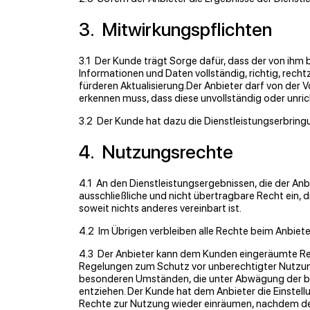
3. Mitwirkungspﬂichten
3.1 Der Kunde trägt Sorge dafür, dass der von ihm
Informationen und Daten vollständig, richtig, recht
fürderen Aktualisierung.Der Anbieter darf von der 
erkennen muss, dass diese unvollständig oder unrich
3.2 Der Kunde hat dazu die Dienstleistungserbrin
4. Nutzungsrechte
4.1 An den Dienstleistungsergebnissen, die der A
ausschließliche und nicht übertragbare Recht ein,
soweit nichts anderes vereinbart ist.
4.2 Im Übrigen verbleiben alle Rechte beim Anbiete
4.3 Der Anbieter kann dem Kunden eingeräumte Re
Regelungen zum Schutz vor unberechtigter Nutzung 
besonderen Umständen, die unter Abwägung der beid
entziehen. Der Kunde hat dem Anbieter die Einstel
Rechte zur Nutzung wieder einräumen, nachdem der 