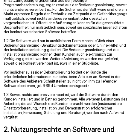
Einsatzumgebung ergeben sich aus der jeweiligen
Programmbeschreibung, ergänzend aus der Bedienungsanleitung, soweit
nichts anderes vereinbart ist. Für die Sicherheit der Soft-ware sind die am
Markt erprobten Regeln der Technik zum Zeitpunkt des Gefahrübergangs
maßgeblich, soweit nichts anderes vereinbart oder gesetzlich
vorgeschrieben ist. Öffentliche Äußerungen können für die geschuldete
Beschaffenheit nur maßgeblich sein, soweit sie speziﬁsche Eigenschaften
der konkret vereinbarten Software betreffen.
1.2 Die Software wird nur in ausführbarer Form einschließlich einer
Bedienungsanleitung (Benutzungsdokumentation oder Online-Hilfe) und
der Installationsanleitung geliefert. Die Bedienungsanleitung und die
Installationsanleitung können dem Kunden auch elektronisch zur
Verfügung gestellt werden. Weitere Anleitungen werden nur geliefert,
soweit dies konkret vereinbart ist, etwa in einer Stückliste.
Vor jeglicher zulässiger Dekompilierung fordert der Kunde die
erforderlichen Informationen zunächst beim Anbieter an. Soweit in der
Software des Anbieters Schnittstellen zu nicht von ihm zu liefernder
Software bestehen, gilt § 69d Urheberrechtsgesetz.
1.3 Soweit nichts anderes vereinbart ist, wird die Software durch den
Kunden installiert und in Betrieb genommen. Alle weiteren Leistungen des
Anbieters, die auf Wunsch des Kunden erbracht werden (insbesondere
Einsatzvorbereitung, Installation und Demonstration erfolgreicher
Installation, Einweisung, Schulung und Beratung), werden nach Aufwand
vergütet.
2. Nutzungsrechte an Software und