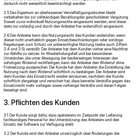
dadurch nicht wesentlich beeinträchtigt werden.
2.5 Das Eigentum an überlassenen Vervielfältigungsstücken bleibt
vorbehalten bis zur vollständigen Bezahlungder geschuldeten Vergütung.
Soweit zuvor individuell Nutzungsrechte eingeräumt werden, sind diese
stets nur vorläuﬁg und durch den Anbieter frei widerruﬂich eingeräumt.
2.6 Der Anbieter kann das Nutzungsrecht des Kunden widerrufen, wenn
dieser nicht unerheblich gegen Einsatzbeschränkungen oder sonstige
Regelungen zum Schutz vor unberechtigter Nutzung (siehe auch Ziffern
3.4 und 3.5) verstößt. Der Anbieter hat dem Kunden vorher eine Nachfrist
zur Abhilfe zu setzen. Im Wiederholungsfall und bei besonderen
Umständen, die unter Abwägung der beiderseitigen Interessen den
sofortigen Widerruf rechtfertigen, kann der Anbieter den Widerruf ohne
Fristsetzung aussprechen. Der Kunde hat dem Anbieter die Einstellung der
Nutzung nach dem Widerruf schriftlich zu bestätigen. Der Anbieter wird
dem Kunden das Einsatzrecht wieder einräumen, nachdem der Kunde
schriftlich dargelegt und versichert hat, dass keinerlei Verstöße gegen das
Einsatzrecht mehr vorliegen sowie vorherige Verstöße und deren Folgen
beseitigt sind.
3. Pﬂichten des Kunden
3.1 Der Kunde sorgt dafür, dass spätestens im Zeitpunkt der Lieferung
fachkundiges Personal für die Unterstützung des Anbieters und den
Einsatz der Software zur Verfügung steht.
3.2 Der Kunde wird den Anbieter unverzüglich über Änderungen der