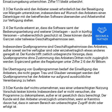
Einsatzumgebung unterrichten. Ziffer 1.1 bleibt unberührt.
3.3 Der Kunde wird den Anbieter soweit erforderlich bei der Beseitigung
von Mängeln unterstützen, insbesondere auf Wunsch des Anbieters einen
Datenträger mit der betreffenden Software übersenden und Arbeitsmittel
zur Verfügung stellen.
3.4 Der Kunde erkennt an, dass die Software samt der
Bedienungsanleitung und weiterer Unterlagen – auch in künftigen
Versionen – urheberrechtlich geschützt ist. Diese können darüber hinaus im
BECOME A
Ganzen oder teilweise Geschäftsgeheimnisse sein.
PARTNER
Insbesondere Quellprogramme sind Geschäftsgeheimnisse des Anbieters,
außer soweit sie frei verfügbar sind oder einzelvertraglich etwas anderes
geregelt ist. Der Kunde trifft zeitlich unbegrenzte Vorsorge, dass
Quellprogramme ohne Zustimmung des Anbieters Dritten nicht zugänglich
werden. Ergänzend gelten die Regelungen unter Ziffer 2.6 der AV Bitkom.
Die Übertragung von Quellprogrammen bedarf der Einwilligung des
Anbieters, die nicht gegen Treu und Glauben verweigert werden darf.
Quellprogramme hat der Anbieter nur aufgrund ausdrücklicher
Vereinbarung zu liefern.
3.5 Der Kunde darf nichts unternehmen, was einer unberechtigten Nutzung
Vorschub leisten könnte. Insbesondere darf er nicht versuchen, die
Programme zu dekompilieren, außer er ist gesetzlich dazu berechtigt. Der
Kunde wird den Anbieter unverzüglich unterrichten, wenn er Kenntnis
davon hat, dass in seinem Bereich ein unberechtigter Zugriff droht oder
erfolgt ist.